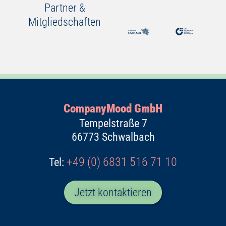
Partner &
Mitgliedschaften
CompanyMood GmbH
Tempelstraße 7
66773 Schwalbach
+49 (0) 6831 516 71 10
Tel:
Jetzt kontaktieren