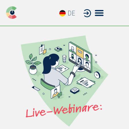
DE
FR