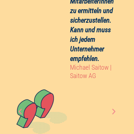
zu ermitteln und
sicherzustellen.
Kann und muss
eams.
ich jedem
Unternehmer
d
empfehlen.
Michael Saitow |
Saitow AG
n
l
r