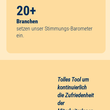
20
+
Branchen
setzen unser Stimmungs-Barometer
ein.
d
Tolles Tool um
kontinuierlich
e
die Zufriedenheit
u
der
MitarbeiterInnen