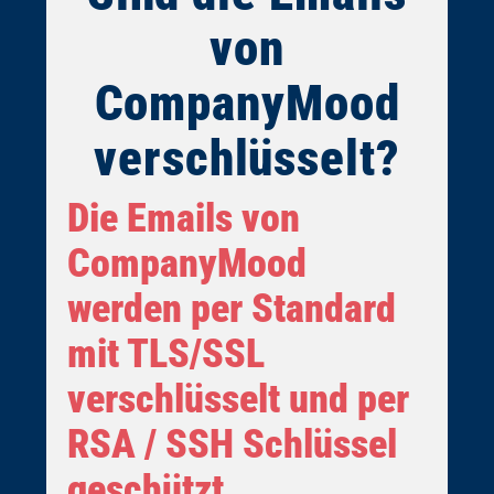
von
CompanyMood
verschlüsselt?
Die Emails von
CompanyMood
werden per Standard
mit TLS/SSL
verschlüsselt und per
RSA / SSH Schlüssel
geschützt.