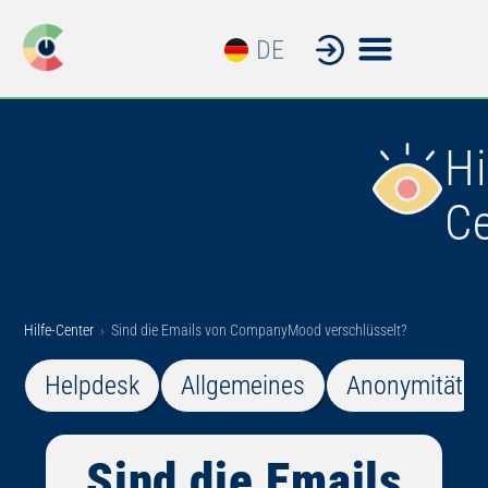
DE
EN
Hi
C
Hilfe-Center
›
Sind die Emails von CompanyMood verschlüsselt?
Helpdesk
Allgemeines
Anonymität
Sind die Emails