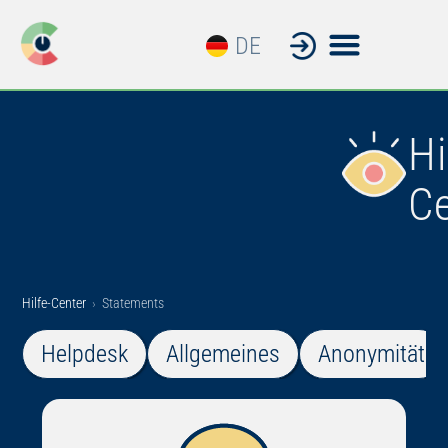
DE
EN
Hi
C
Hilfe-Center
›
Statements
Helpdesk
Allgemeines
Anonymität