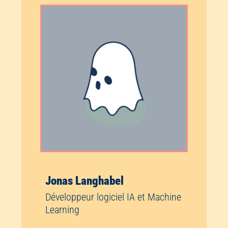
Jonas Langhabel
Développeur logiciel IA et Machine
Learning