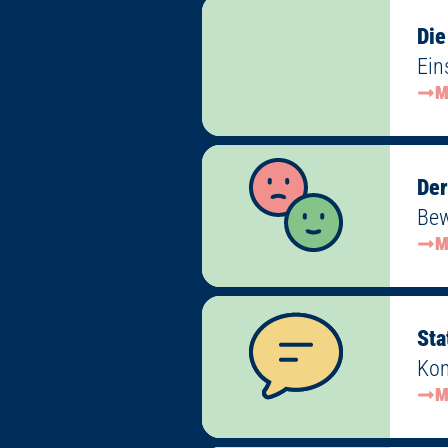
Die
Ein
M
Der
Bew
M
Sta
Kom
M