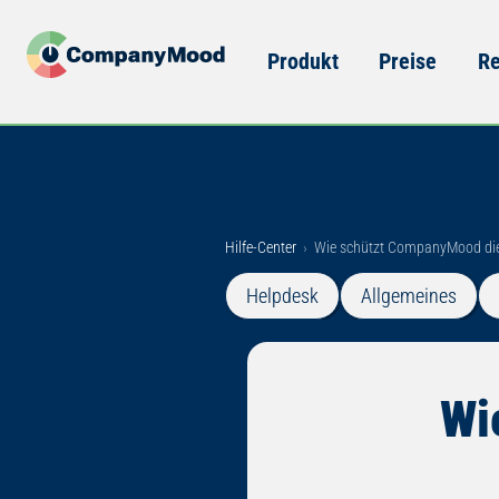
Produkt
Preise
Re
Hilfe-Center
›
Wie schützt CompanyMood die
Helpdesk
Allgemeines
Wi