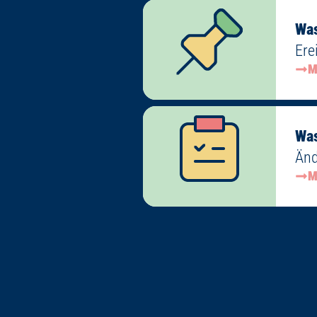
Was
Ere
M
Wa
Änd
M