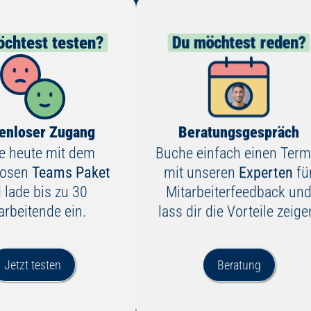
chtest testen?
Du möchtest reden?
enloser Zugang
Beratungsgespräch
te heute mit dem
Buche einfach einen Term
losen
Teams Paket
mit unseren
Experten
fü
 lade bis zu 30
Mitarbeiterfeedback un
arbeitende ein.
lass dir die Vorteile zeige
Jetzt testen
Beratung