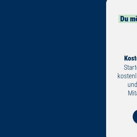
Du mö
Kost
Star
kosten
und
Mit