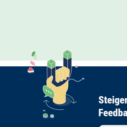
Steiger
Feedba