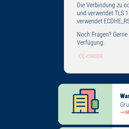
Die Verbindung zu c
und verwendet TLS 1.
verwendet ECDHE_RS
Noch Fragen? Gerne s
Verfügung.
VORIGER
Wa
Gru
M